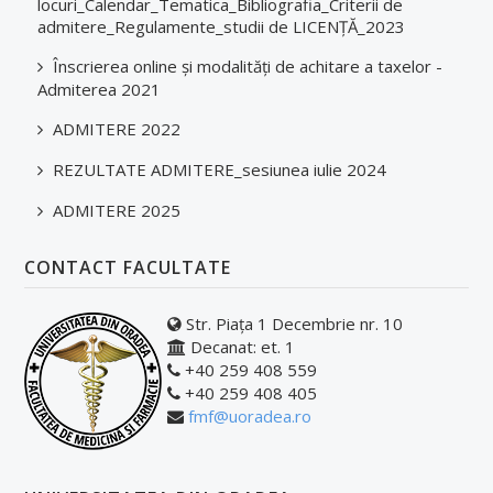
locuri_Calendar_Tematica_Bibliografia_Criterii de
admitere_Regulamente_studii de LICENȚĂ_2023
Înscrierea online și modalități de achitare a taxelor -
Admiterea 2021
ADMITERE 2022
REZULTATE ADMITERE_sesiunea iulie 2024
ADMITERE 2025
CONTACT FACULTATE
Str. Piața 1 Decembrie nr. 10
Decanat: et. 1
+40 259 408 559
+40 259 408 405
fmf@uoradea.ro