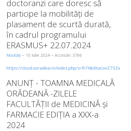
doctoranzi care doresc să
Secretariat
participe la mobilități de
Documente
plasament de scurtă durată,
Alegeri academice
în cadrul programului
Arhiva (vechiul website)
ERASMUS+ 22.07.2024
CERCETARE
Noutăți
10 Iulie 2024
Accesări: 3766
Laboratoare FMF si SDSBM
https://cloud.uoradea.ro/index.php/s/R7NkdXacoxZ75Zx
Comisia de Etică a Cercetării
ANUNȚ - TOAMNA MEDICALĂ
Centre de cercetare
ORĂDEANĂ -ZILELE
Publicații științifice
FACULTĂȚII de MEDICINĂ și
FARMACIE EDIȚIA a XXX-a
Manifestări științifice
2024
Proiecte de cercetare