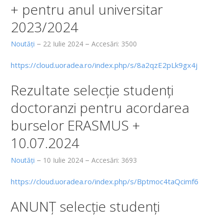
Scurt istoric
+ pentru anul universitar
Conducere
2023/2024
Consiliul și comisiile facultății
Noutăți
22 Iulie 2024
Accesări: 3500
Comisiile consiliului facultății
https://cloud.uoradea.ro/index.php/s/8a2qzE2pLk9gx4j
Departamente
Rezultate selecţie studenţi
Discipline Morfologice
doctoranzi pentru acordarea
Departamentul Discipline Preclinice
burselor ERASMUS +
Departamentul Discipline Medicale
10.07.2024
Departamentul Discipline Chirurgicale
Noutăți
10 Iulie 2024
Accesări: 3693
Departamentul Medicină Dentară
https://cloud.uoradea.ro/index.php/s/Bptmoc4taQcimf6
Departamentul Psihoneuroștiințe și Recuperare
ANUNȚ selecție studenți
Departamentul Farmacie