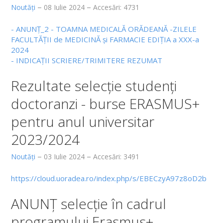
Parteneriate
Noutăți
08 Iulie 2024
Accesări: 4731
EDUCAȚIE
- ANUNȚ_2 - TOAMNA MEDICALĂ ORĂDEANĂ -
ZILELE
FACULTĂȚII de MEDICINĂ și FARMACIE EDIȚIA a XXX-a
2024
STUDENȚI
-
INDICAȚII SCRIERE/TRIMITERE REZUMAT
Info Studenți
Rezultate selecţie studenţi
Orar
doctoranzi - burse ERASMUS+
Programare examene
pentru anul universitar
Lista îndrumătorilor de an
2023/2024
Finalizare studii de licență
Noutăți
03 Iulie 2024
Accesări: 3491
Finalizare studii de masterat
https://cloud.uoradea.ro/index.php/s/EBECzyA97z8oD2b
Planuri de învățământ
ANUNȚ selecție în cadrul
Fișe discipline obligatorii - Studii de licență
programului Erasmus+