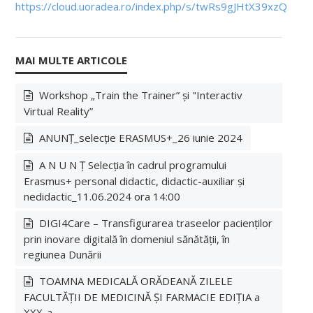
https://cloud.uoradea.ro/index.php/s/twRs9gJHtX39xzQ
REZIDENȚI
ADMITERE
Workshop „Train the Trainer” și "Interactiv
Licența
Virtual Reality”
Informații generale
ANUNȚ_selecție ERASMUS+_26 iunie 2024
Rezultate admitere
A N U N Ț Selecția în cadrul programului
Masterat
Erasmus+ personal didactic, didactic-auxiliar și
nedidactic_11.06.2024 ora 14:00
Informații generale
DIGI4Care – Transfigurarea traseelor pacienților
Rezultate admitere
prin inovare digitală în domeniul sănătății, în
regiunea Dunării
Simulări Admitere
TOAMNA MEDICALĂ ORĂDEANĂ ZILELE
Arhivă
FACULTĂȚII DE MEDICINĂ ȘI FARMACIE EDIȚIA a
XXX-a