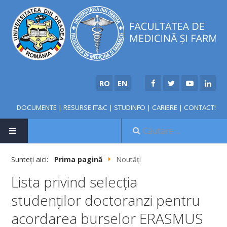
RO
EN
DOCUMENTE
|
RESURSE IT&C
|
STUDINFO
|
CARIERE
|
CONTACT!
Sunteți aici:
Prima pagină
Noutăți
Lista privind selecţia
NOUTĂȚI
studenţilor doctoranzi pentru
FACULTATE
acordarea burselor ERASMUS