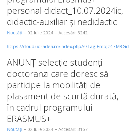
Fișe discipline obligatorii - Studii de master
personal didact_10.07.2024ic,
Burse
didactic-auxiliar și nedidactic
ERASMUS
Noutăți
02 Iulie 2024
Accesări: 3242
Cazare
https://cloud.uoradea.ro/index.php/s/LagJEmoJz47M3Gd
Tabere studenţeşti
ANUNȚ selecție studenți
Alumni
doctoranzi care doresc să
Taxe
participe la mobilități de
Reglemetări
plasament de scurtă durată,
Exmatriculări
în cadrul programului
Formulare tipizate
ERASMUS+
Structura anului universitar
Noutăți
02 Iulie 2024
Accesări: 3167
OTL