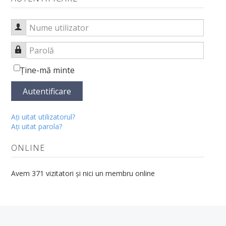
Scurt istoric
Conducere
Nume utilizator
Consiliul și comisiile facultății
Parolă
Comisiile consiliului facultății
Ţine-mă minte
Departamente
Autentificare
Discipline Morfologice
Aţi uitat utilizatorul?
Departamentul Discipline Preclinice
Aţi uitat parola?
Departamentul Discipline Medicale
ONLINE
Departamentul Discipline Chirurgicale
Avem 371 vizitatori și nici un membru online
Departamentul Medicină Dentară
Departamentul Psihoneuroștiințe și Recuperare
Departamentul Farmacie