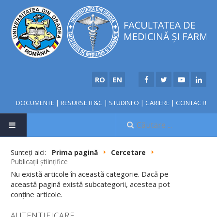
RO
EN
DOCUMENTE
|
RESURSE IT&C
|
STUDINFO
|
CARIERE
|
CONTACT!
Sunteți aici:
Prima pagină
Cercetare
Publicații științifice
NOUTĂȚI
Nu există articole în această categorie. Dacă pe
această pagină există subcategorii, acestea pot
conține articole.
FACULTATE
AUTENTIFICARE