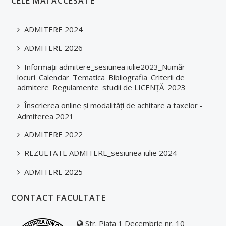
CELE MAI ACCESATE
Parteneriate
EDUCAȚIE
ADMITERE 2024
ADMITERE 2026
STUDENȚI
Informații admitere_sesiunea iulie2023_Număr
locuri_Calendar_Tematica_Bibliografia_Criterii de
Info Studenți
admitere_Regulamente_studii de LICENȚĂ_2023
Orar
Înscrierea online și modalități de achitare a taxelor -
Admiterea 2021
Programare examene
ADMITERE 2022
Lista îndrumătorilor de an
REZULTATE ADMITERE_sesiunea iulie 2024
Finalizare studii de licență
ADMITERE 2025
Finalizare studii de masterat
Planuri de învățământ
CONTACT FACULTATE
Fișe discipline obligatorii - Studii de licență
Str. Piața 1 Decembrie nr. 10