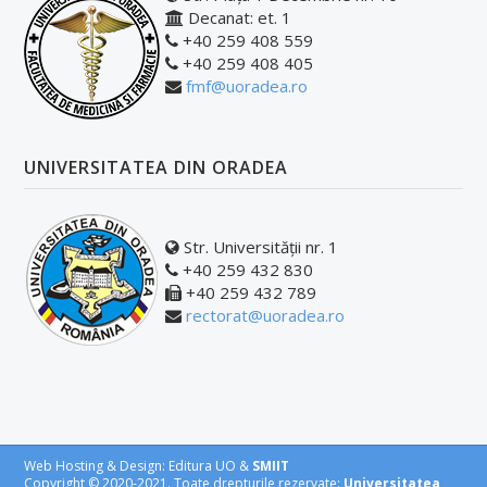
Decanat: et. 1
Fișe discipline obligatorii - Studii de master
+40 259 408 559
Burse
+40 259 408 405
fmf@uoradea.ro
ERASMUS
Cazare
UNIVERSITATEA DIN ORADEA
Tabere studenţeşti
Alumni
Str. Universității nr. 1
+40 259 432 830
Taxe
+40 259 432 789
rectorat@uoradea.ro
Reglemetări
Exmatriculări
Formulare tipizate
Structura anului universitar
Web Hosting & Design: Editura UO &
SMIIT
Copyright © 2020-2021. Toate drepturile rezervate:
Universitatea
OTL