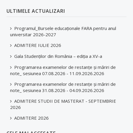
Secretariat
ULTIMELE ACTUALIZARI
Documente
Programul_Bursele educaționale FARA pentru anul
Alegeri academice
universitar 2026-2027
Arhiva (vechiul website)
ADMITERE IULIE 2026
CERCETARE
Gala Studenților din România – ediția a XV-a
Programarea examenelor de restanțe și măriri de
Laboratoare FMF si SDSBM
note_ sesiunea 07.08.2026 - 11.09.2026.2026
Comisia de Etică a Cercetării
Programarea examenelor de restanțe și măriri de
note_ sesiunea 31.08.2026 - 04.09.2026.2026
Centre de cercetare
ADMITERE STUDII DE MASTERAT - SEPTEMBRIE
Publicații științifice
2026
Manifestări științifice
ADMITERE 2026
Proiecte de cercetare