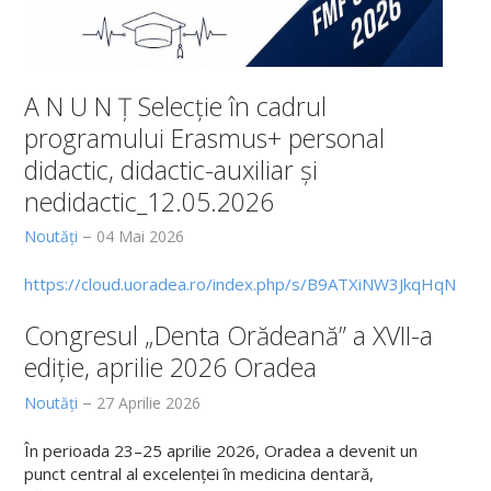
A N U N Ț Selecție în cadrul
programului Erasmus+ personal
didactic, didactic-auxiliar și
nedidactic_12.05.2026
Noutăți
04 Mai 2026
https://cloud.uoradea.ro/index.php/s/B9ATXiNW3JkqHqN
Congresul „Denta Orădeană” a XVII-a
ediție, aprilie 2026 Oradea
Noutăți
27 Aprilie 2026
În perioada 23–25 aprilie 2026, Oradea a devenit un
punct central al excelenței în medicina dentară,