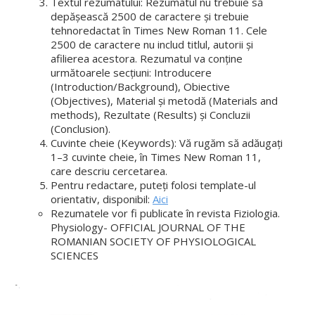
Textul rezumatului: Rezumatul nu trebuie să
depășească 2500 de caractere și trebuie
tehnoredactat în Times New Roman 11. Cele
2500 de caractere nu includ titlul, autorii și
afilierea acestora. Rezumatul va conține
următoarele secțiuni: Introducere
(Introduction/Background), Obiective
(Objectives), Material și metodă (Materials and
methods), Rezultate (Results) și Concluzii
(Conclusion).
Cuvinte cheie (Keywords): Vă rugăm să adăugați
1–3 cuvinte cheie, în Times New Roman 11,
care descriu cercetarea.
Pentru redactare, puteți folosi template-ul
orientativ, disponibil:
Aici
Rezumatele vor fi publicate în revista Fiziologia.
Physiology- OFFICIAL JOURNAL OF THE
ROMANIAN SOCIETY OF PHYSIOLOGICAL
SCIENCES