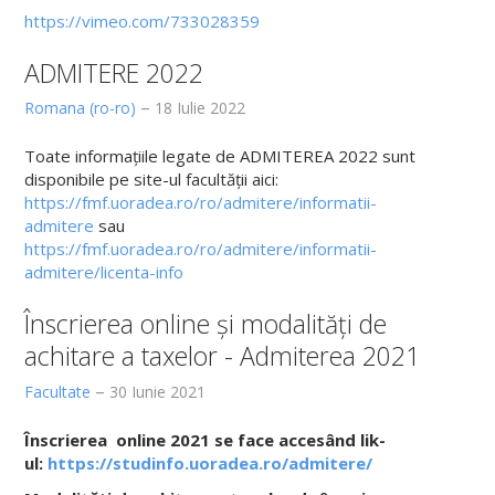
Scurt istoric
https://vimeo.com/733028359
Conducere
ADMITERE 2022
Consiliul și comisiile facultății
Romana (ro-ro)
18 Iulie 2022
Comisiile consiliului facultății
Toate informațiile legate de ADMITEREA 2022 sunt
Departamente
disponibile pe site-ul facultății aici:
https://fmf.uoradea.ro/ro/admitere/informatii-
Discipline Morfologice
admitere
sau
https://fmf.uoradea.ro/ro/admitere/informatii-
Departamentul Discipline Preclinice
admitere/licenta-info
Departamentul Discipline Medicale
Înscrierea online și modalități de
Departamentul Discipline Chirurgicale
achitare a taxelor - Admiterea 2021
Departamentul Medicină Dentară
Facultate
30 Iunie 2021
Departamentul Psihoneuroștiințe și Recuperare
Înscrierea online 2021 se face accesând lik-
ul:
https://studinfo.uoradea.ro/admitere/
Departamentul Farmacie