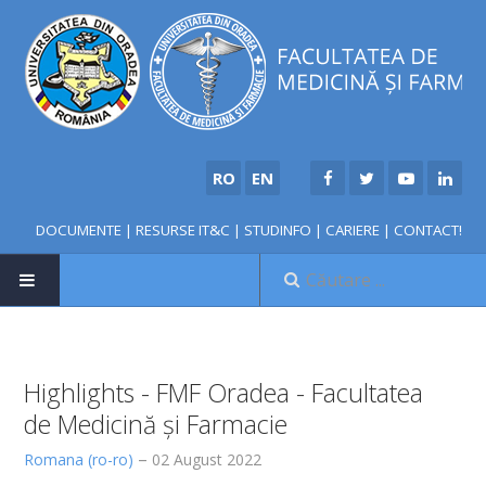
RO
EN
DOCUMENTE
|
RESURSE IT&C
|
STUDINFO
|
CARIERE
|
CONTACT!
Highlights - FMF Oradea - Facultatea
NOUTĂȚI
de Medicină și Farmacie
FACULTATE
Romana (ro-ro)
02 August 2022