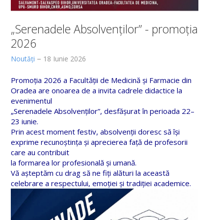
„Serenadele Absolvenților” - promoția
2026
Noutăți
18 Iunie 2026
Promoția 2026 a Facultății de Medicină și Farmacie din
Oradea are onoarea de a invita cadrele didactice la
evenimentul
„Serenadele Absolvenților”, desfășurat în perioada 22–
23 iunie.
Prin acest moment festiv, absolvenții doresc să își
exprime recunoștința și aprecierea față de profesorii
care au contribuit
la formarea lor profesională și umană.
Vă așteptăm cu drag să ne fiți alături la această
celebrare a respectului, emoției și tradiției academice.