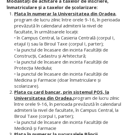
Modalități de achitare a taxelor de înscriere,
Secretariat
înmatriculare și a taxelor de școlarizare:
Plata în numerar la Universitatea din Oradea
,
Documente
program de lucru zilnic între orele 9-16, în perioada
prevăzută în calendarul admiterii la nivel de
Alegeri academice
facultate, în următoarele locații:
• în Campus Central, la Casieria Centrală (corpul I,
Arhiva (vechiul website)
etajul I) sau la Biroul Taxe (corpul I, parter);
• la punctul de încasare din incinta Facultăţii de
CERCETARE
Construcții, Cadastru și Arhitectură;
• la punctul de încasare din incinta Facultăţii de
Protecția Mediului;
Laboratoare FMF si SDSBM
• la punctul de încasare din incinta Facultăţii de
Medicina și Farmacie (doar înmatriculare și
Comisia de Etică a Cercetării
scolarizare).
Plata cu card bancar, prin sistemul POS, la
Centre de cercetare
Universitatea din Oradea,
program de lucru zilnic
Publicații științifice
între orele 9-16, în perioada prevăzută în calendarul
admiterii la nivel de facultate, în Campus Central, la
Manifestări științifice
Biroul Taxe (corpul I, parter);
• la punctul de încasare din incinta Facultăţii de
Proiecte de cercetare
Medicină și Farmacie
Plata în numerar la sucursalele Băncii