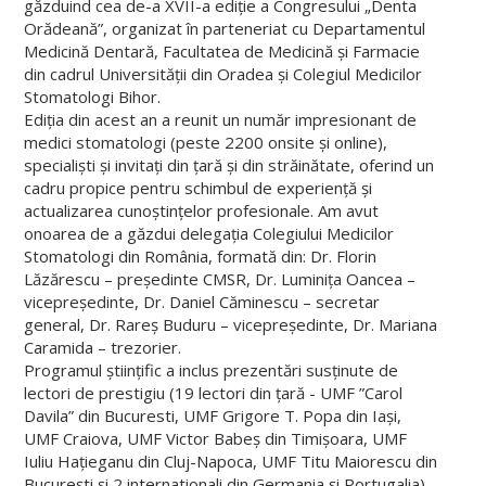
găzduind cea de-a XVII-a ediție a Congresului „Denta
Orădeană”, organizat în parteneriat cu Departamentul
Medicină Dentară, Facultatea de Medicină și Farmacie
din cadrul Universității din Oradea și Colegiul Medicilor
Stomatologi Bihor.
Ediția din acest an a reunit un număr impresionant de
medici stomatologi (peste 2200 onsite și online),
specialiști și invitați din țară și din străinătate, oferind un
cadru propice pentru schimbul de experiență și
actualizarea cunoștințelor profesionale. Am avut
onoarea de a găzdui delegația Colegiului Medicilor
Stomatologi din România, formată din: Dr. Florin
Lăzărescu – președinte CMSR, Dr. Luminița Oancea –
vicepreședinte, Dr. Daniel Căminescu – secretar
general, Dr. Rareș Buduru – vicepreședinte, Dr. Mariana
Caramida – trezorier.
Programul științific a inclus prezentări susținute de
lectori de prestigiu (19 lectori din țară - UMF ”Carol
Davila” din Bucuresti, UMF Grigore T. Popa din Iași,
UMF Craiova, UMF Victor Babeș din Timișoara, UMF
Iuliu Hațieganu din Cluj-Napoca, UMF Titu Maiorescu din
București și 2 internationali din Germania și Portugalia).