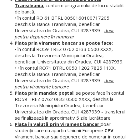
Parteneriate
Transilvania
, conform programului de lucru stabilit
de bancă.
• în contul RO 61 BTRL 0050160100717205
EDUCAȚIE
deschis la Banca Transilvania, beneficiar
Universitatea din Oradea, CUI 4287939 -
doar
STUDENȚI
pentru depunere în numerar
Plata prin virament bancar se poate face:
Info Studenți
• în contul RO59 TREZ 0762 0F33 0500 XXXX,
deschis la Trezoreria Municipiului Oradea,
Orar
beneficiar Universitatea din Oradea, CUI 4287939.
• • în contul RO71 BTRL 0050 1202 7825 11XX,
Programare examene
deschis la Banca Transilvania, beneficiar
Universitatea din Oradea, CUI 4287939 -
doar
Lista îndrumătorilor de an
pentru viramente bancare
Plata prin mandat poştal
: se poate face în contul
Finalizare studii de licență
RO59 TREZ 0762 0F33 0500 XXXX, deschis la
Trezoreria Municipiului Oradea, beneficiar
Finalizare studii de masterat
Universitatea din Oradea, CUI 4287939 - transferul
se finalizează în aproximativ 5 zile lucrătoare
Planuri de învățământ
Plata în valută prin virament bancar:
doar
studenții care nu aparţin Uniunii Europene
CPV
Fișe discipline obligatorii - Studii de licență
Virament bancar sau depunere de numerar în contul