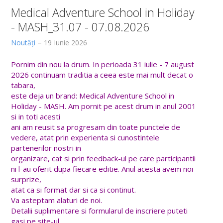
CONCURSURI PE POST
Medical Adventure School in Holiday
- MASH_31.07 - 07.08.2026
Concursuri pentru ocuparea pe perioadă nedeterminată a postur
Noutăți
19 Iunie 2026
Concursuri pentru ocuparea posturilor de asistent universitar 
Concursuri pentru promovarea în cariera didactică
Pornim din nou la drum. In perioada 31 iulie - 7 august
2026 continuam traditia a ceea este mai mult decat o
Concursuri pentru ocuparea posturilor didactic-auxiliare și ned
tabara,
este deja un brand: Medical Adventure School in
Holiday - MASH. Am pornit pe acest drum in anul 2001
si in toti acesti
ani am reusit sa progresam din toate punctele de
vedere, atat prin experienta si cunostintele
partenerilor nostri in
organizare, cat si prin feedback-ul pe care participantii
ni l-au oferit dupa fiecare editie. Anul acesta avem noi
surprize,
atat ca si format dar si ca si continut.
Va asteptam alaturi de noi.
Detalii suplimentare si formularul de inscriere puteti
gasi pe site-ul