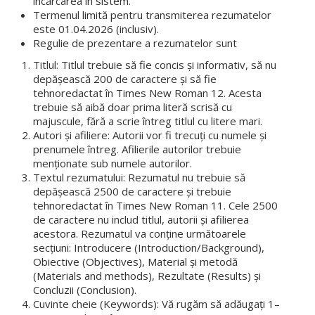
încărcarea în sistem.
Termenul limită pentru transmiterea rezumatelor
este 01.04.2026 (inclusiv).
Regulie de prezentare a rezumatelor sunt
Titlul: Titlul trebuie să fie concis și informativ, să nu
depășească 200 de caractere și să fie
tehnoredactat în Times New Roman 12. Acesta
trebuie să aibă doar prima literă scrisă cu
majuscule, fără a scrie întreg titlul cu litere mari.
Autori și afiliere: Autorii vor fi trecuți cu numele și
prenumele întreg. Afilierile autorilor trebuie
menționate sub numele autorilor.
Textul rezumatului: Rezumatul nu trebuie să
depășească 2500 de caractere și trebuie
tehnoredactat în Times New Roman 11. Cele 2500
de caractere nu includ titlul, autorii și afilierea
acestora. Rezumatul va conține următoarele
secțiuni: Introducere (Introduction/Background),
Obiective (Objectives), Material și metodă
(Materials and methods), Rezultate (Results) și
Concluzii (Conclusion).
Cuvinte cheie (Keywords): Vă rugăm să adăugați 1–