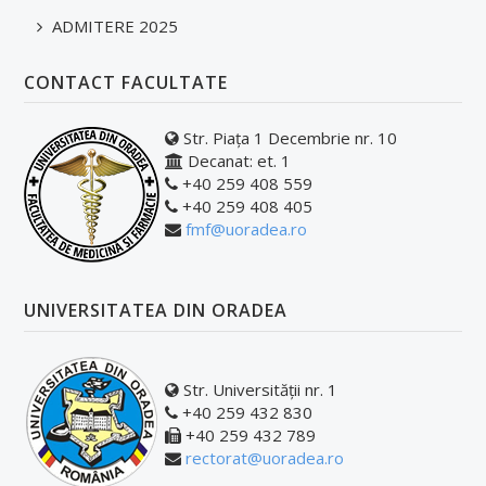
ADMITERE 2025
CONTACT FACULTATE
Str. Piața 1 Decembrie nr. 10
Decanat: et. 1
+40 259 408 559
+40 259 408 405
fmf@uoradea.ro
UNIVERSITATEA DIN ORADEA
Str. Universității nr. 1
+40 259 432 830
+40 259 432 789
rectorat@uoradea.ro