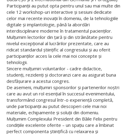
Participanții au putut opta pentru unul sau mai multe din
cele 12 workshop-uri interactive și sesiuni dedicate
celor mai recente inovații în domeniu, de la tehnologiile
digitale și implantologie, până la abordări
interdisciplinare moderne în tratamentul pacienților.
Mulțumim lectorilor din țară și din străinătate pentru
nivelul excepțional al lucrărilor prezentate, care au
ridicat standardul științific al congresului și au oferit
participanților acces la cele mai noi concepte și
tehnologii.
Sincere mulțumiri voluntarilor - cadre didactice,
studenți, rezidenți și doctoranzi care au asigurat buna
desfășurare a acestui congres.
De asemeni, mulțumiri sponsorilor și partenerilor noștri
care au avut un rol esențial în succesul evenimentului,
transformând congresul într-o experiență completă,
unde participanții au putut descoperi cele mai noi
materiale, echipamente și soluții din domeniu.
Mulțumim Complexului President din Băile Felix pentru
condițiile excelente oferite – un spațiu care a îmbinat
perfect componenta științifică cu relaxarea și