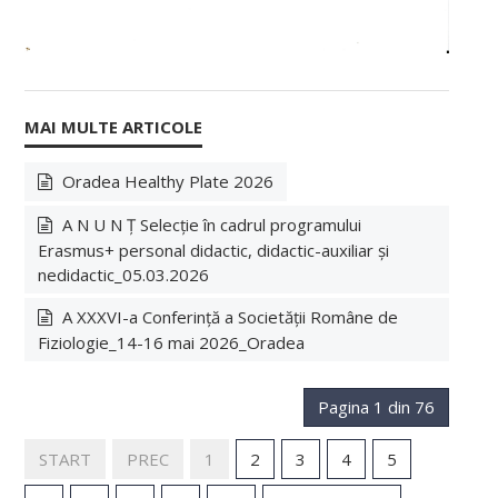
Oradea Healthy Plate 2026
A N U N Ț Selecție în cadrul programului
Erasmus+ personal didactic, didactic-auxiliar și
nedidactic_05.03.2026
A XXXVI-a Conferință a Societății Române de
Fiziologie_14-16 mai 2026_Oradea
Pagina 1 din 76
START
PREC
1
2
3
4
5