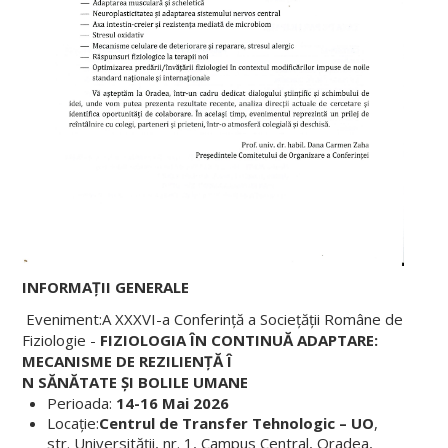
INFORMA
ȚII GENERALE
Eveniment:A XXXVI-a Conferință a Sociețății Române de
Fiziologie -
FIZIOLOGIA ÎN CONTINUĂ ADAPTARE:
MECANISME DE REZILIENȚĂ Î
N SĂNĂTATE ȘI BOLILE UMANE
Perioada:
14-16 Mai 2026
Locație:
Centrul de Transfer Tehnologic – UO
,
str. Universității, nr. 1, Campus Central, Oradea,