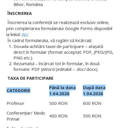
Bihor, România
ÎNSCRIEREA
Înscrierea la conferință se realizează exclusiv online,
prin completarea formularului Google Forms disponibil
la linkul:
Aici
În cadrul formularului, vă rugăm să încărcați:
Dovada achitării taxei de participare – atașată
direct în formular (format acceptat: PDF, JPEG/JPG,
PNG etc.).
Rezumatul – încărcat tot în formular, în două
formate: PDF șiWord (editabil – .doc/.docx).
TAXA DE PARTICIPARE
Până la data
Dup
ă
data
CATEGORIE
1.04.2026
1.04.2026
Profesor
500 RON
600 RON
Conferențiar/ Medic
400 RON
500 RON
Primar