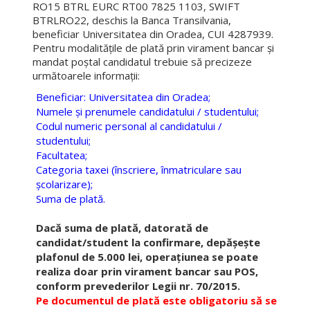
RO15 BTRL EURC RT00 7825 1103, SWIFT
Fișe discipline obligatorii - Studii de master
BTRLRO22, deschis la Banca Transilvania,
beneficiar Universitatea din Oradea, CUI 4287939.
Burse
Pentru modalităţile de plată prin virament bancar și
mandat poștal candidatul trebuie să precizeze
ERASMUS
următoarele informaţii:
Cazare
Beneficiar: Universitatea din Oradea;
Numele şi prenumele candidatului / studentului;
Tabere studenţeşti
Codul numeric personal al candidatului /
studentului;
Alumni
Facultatea;
Categoria taxei (înscriere, înmatriculare sau
Taxe
şcolarizare);
Suma de plată.
Reglemetări
Dacă suma de plată, datorată de
Exmatriculări
candidat/student la confirmare, depăşeşte
Formulare tipizate
plafonul de 5.000 lei, operaţiunea se poate
realiza doar prin virament bancar sau POS,
Structura anului universitar
conform prevederilor Legii nr. 70/2015.
Pe documentul de plată este obligatoriu să se
OTL