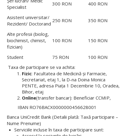
Șef lucrări/ Medic
300 RON
400 RON
Specialist
Asistent universitar/
250 RON
350 RON
Rezident/ Doctorand
Alte profesii (biolog,
biochimist, chimist,
100 RON
150 RON
fizician)
Student
75 RON
100 RON
Taxa de participare se va achita:
Fizic
: Facultatea de Medicină și Farmacie,
Secretariat, etaj 1, la D-na Doina Monica
PENTE, adresa Piaţa 1 Decembrie 10, Oradea,
Bihor, etaj
Online
(transfer bancar): Beneficiar CCMIP,
IBAN RO76BACX0000000456628001
Banca UniCredit Bank (Detalii plată: Taxă participare –
Nume Prenume)
Serviciile incluse în taxa de participare sunt:
Accesul la sesiunile de lucrări.