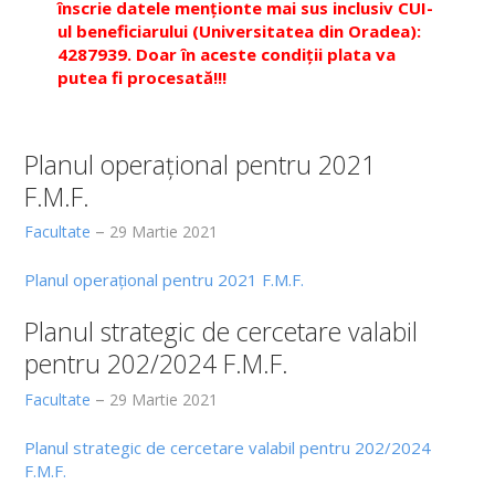
înscrie datele menţionte mai sus inclusiv CUI-
ul beneficiarului (Universitatea din Oradea):
REZIDENȚI
4287939. Doar în aceste condiții plata va
putea fi procesată
!!!
ADMITERE
Licența
Planul operațional pentru 2021
F.M.F.
Informații generale
Facultate
29 Martie 2021
Rezultate admitere
Planul operațional pentru 2021 F.M.F.
Masterat
Informații generale
Planul strategic de cercetare valabil
pentru 202/2024 F.M.F.
Rezultate admitere
Facultate
29 Martie 2021
Simulări Admitere
Planul strategic de cercetare valabil pentru 202/2024
Arhivă
F.M.F.