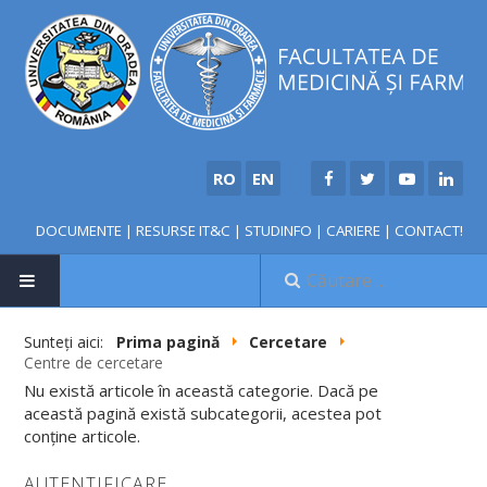
RO
EN
DOCUMENTE
|
RESURSE IT&C
|
STUDINFO
|
CARIERE
|
CONTACT!
Sunteți aici:
Prima pagină
Cercetare
Centre de cercetare
NOUTĂȚI
Nu există articole în această categorie. Dacă pe
această pagină există subcategorii, acestea pot
conține articole.
FACULTATE
AUTENTIFICARE