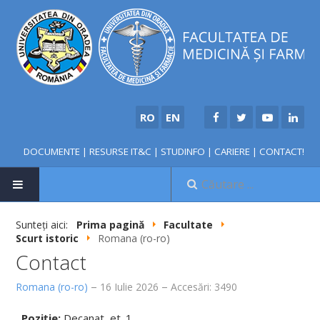
RO
EN
DOCUMENTE
|
RESURSE IT&C
|
STUDINFO
|
CARIERE
|
CONTACT!
Sunteți aici:
Prima pagină
Facultate
Scurt istoric
Romana (ro-ro)
NOUTĂȚI
Contact
Romana (ro-ro)
16 Iulie 2026
Accesări: 3490
FACULTATE
Poziție:
Decanat, et. 1