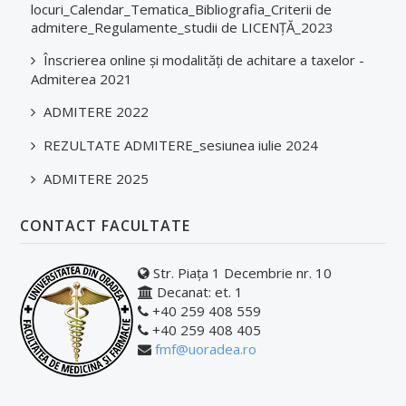
CONCURSURI PE POST
locuri_Calendar_Tematica_Bibliografia_Criterii de
admitere_Regulamente_studii de LICENȚĂ_2023
Concursuri pentru ocuparea pe perioadă nedeterminată a postur
Înscrierea online și modalități de achitare a taxelor -
Admiterea 2021
Concursuri pentru ocuparea posturilor de asistent universitar 
ADMITERE 2022
Concursuri pentru promovarea în cariera didactică
REZULTATE ADMITERE_sesiunea iulie 2024
Concursuri pentru ocuparea posturilor didactic-auxiliare și ned
ADMITERE 2025
CONTACT FACULTATE
Str. Piața 1 Decembrie nr. 10
Decanat: et. 1
+40 259 408 559
+40 259 408 405
fmf@uoradea.ro