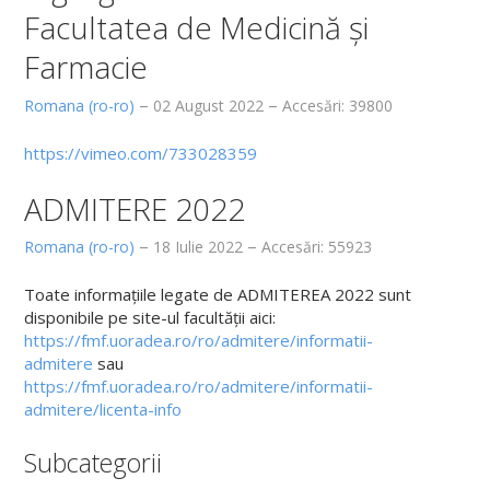
Facultatea de Medicină și
Secretariat
Farmacie
Documente
Romana (ro-ro)
02 August 2022
Accesări: 39800
Alegeri academice
Arhiva (vechiul website)
https://vimeo.com/733028359
CERCETARE
ADMITERE 2022
Romana (ro-ro)
18 Iulie 2022
Accesări: 55923
Laboratoare FMF si SDSBM
Comisia de Etică a Cercetării
Toate informațiile legate de ADMITEREA 2022 sunt
disponibile pe site-ul facultății aici:
Centre de cercetare
https://fmf.uoradea.ro/ro/admitere/informatii-
admitere
sau
Publicații științifice
https://fmf.uoradea.ro/ro/admitere/informatii-
admitere/licenta-info
Manifestări științifice
Subcategorii
Proiecte de cercetare