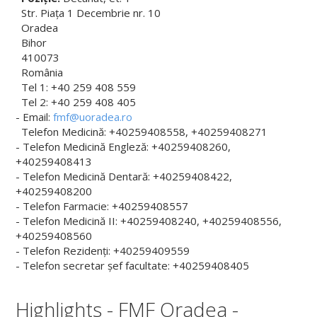
Scurt istoric
Str. Piața 1 Decembrie nr. 10
Oradea
Conducere
Bihor
410073
Consiliul și comisiile facultății
România
Comisiile consiliului facultății
Tel 1:
+40 259 408 559
Tel 2:
+40 259 408 405
Departamente
- Email:
fmf@uoradea.ro
Telefon Medicină: +40259408558, +40259408271
Discipline Morfologice
- Telefon Medicină Engleză: +40259408260,
+40259408413
Departamentul Discipline Preclinice
- Telefon Medicină Dentară: +40259408422,
+40259408200
Departamentul Discipline Medicale
- Telefon Farmacie: +40259408557
- Telefon Medicină II: +40259408240, +40259408556,
Departamentul Discipline Chirurgicale
+40259408560
Departamentul Medicină Dentară
- Telefon Rezidenți: +40259409559
- Telefon secretar șef facultate: +40259408405
Departamentul Psihoneuroștiințe și Recuperare
Highlights - FMF Oradea -
Departamentul Farmacie