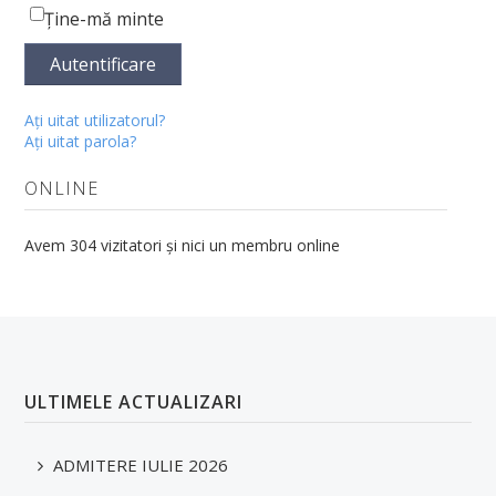
Ţine-mă minte
Fișe discipline obligatorii - Studii de master
Burse
Autentificare
ERASMUS
Aţi uitat utilizatorul?
Aţi uitat parola?
Cazare
ONLINE
Tabere studenţeşti
Alumni
Avem 304 vizitatori și nici un membru online
Taxe
Reglemetări
Exmatriculări
ULTIMELE ACTUALIZARI
Formulare tipizate
Structura anului universitar
ADMITERE IULIE 2026
OTL