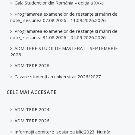
Gala Studenților din România – ediția a XV-a
REZIDENȚI
Programarea examenelor de restanțe și măriri de
note_ sesiunea 07.08.2026 - 11.09.2026.2026
ADMITERE
Programarea examenelor de restanțe și măriri de
note_ sesiunea 31.08.2026 - 04.09.2026.2026
Licența
ADMITERE STUDII DE MASTERAT - SEPTEMBRIE
Informații generale
2026
Rezultate admitere
ADMITERE 2026
Masterat
Cazare studenți an universitar 2026/2027
Informații generale
CELE MAI ACCESATE
Rezultate admitere
ADMITERE 2024
Simulări Admitere
ADMITERE 2026
Arhivă
Informații admitere_sesiunea iulie2023_Număr