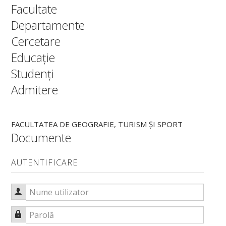
Facultate
Parteneriate
Departamente
EDUCAȚIE
Cercetare
STUDENȚI
Educație
Studenți
Info Studenți
Admitere
Orar
Programare examene
FACULTATEA DE GEOGRAFIE, TURISM ȘI SPORT
Documente
Lista îndrumătorilor de an
Finalizare studii de licență
AUTENTIFICARE
Finalizare studii de masterat
Nume utilizator
Planuri de învățământ
Parolă
Fișe discipline obligatorii - Studii de licență