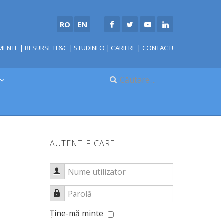
RO
EN
MENTE
|
RESURSE IT&C
|
STUDINFO
|
CARIERE
|
CONTACT!
AUTENTIFICARE
Nume utilizator
Parolă
Ţine-mă minte