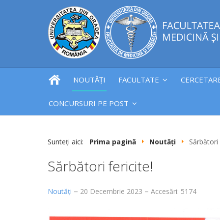
NOUTĂȚI
FACULTATE
CERCETAR
CONCURSURI PE POST
Sunteți aici:
Prima pagină
Noutăți
Sărbători 
Sărbători fericite!
Noutăți
20 Decembrie 2023
Accesări: 5174