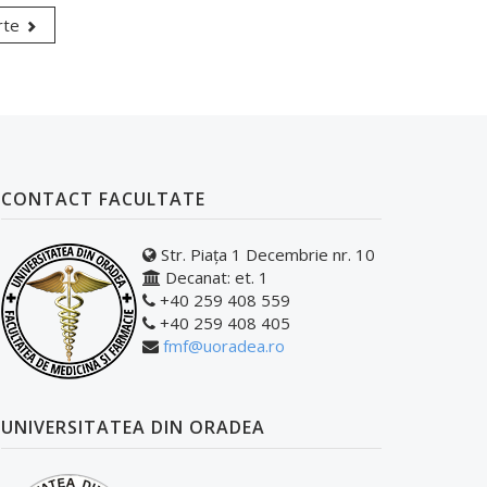
rte
CONTACT FACULTATE
Str. Piața 1 Decembrie nr. 10
Decanat: et. 1
+40 259 408 559
+40 259 408 405
fmf@uoradea.ro
UNIVERSITATEA DIN ORADEA