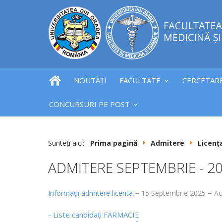
NOUTĂȚI
FACULTATE
CERCETAR
CONCURSURI PE POST
Sunteți aici:
Prima pagină
Admitere
Licenț
ADMITERE SEPTEMBRIE - 2
Informații admitere licenta
15 Septembrie 2025
Ac
- Liste candidați FARMACIE