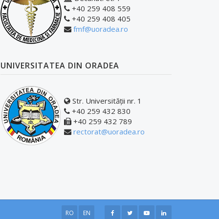
+40 259 408 559
+40 259 408 405
fmf@uoradea.ro
UNIVERSITATEA DIN ORADEA
Str. Universității nr. 1
+40 259 432 830
+40 259 432 789
rectorat@uoradea.ro
RO
EN