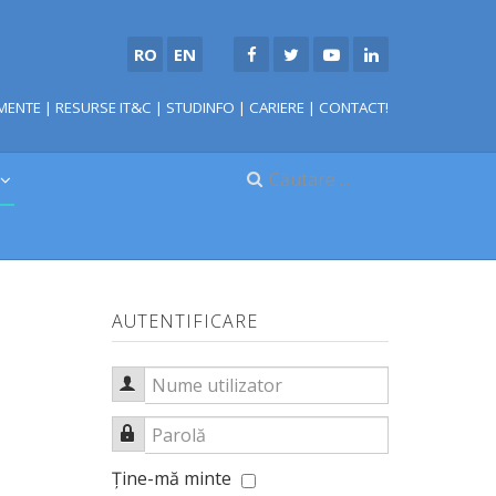
RO
EN
MENTE
|
RESURSE IT&C
|
STUDINFO
|
CARIERE
|
CONTACT!
AUTENTIFICARE
Nume utilizator
Parolă
Ţine-mă minte