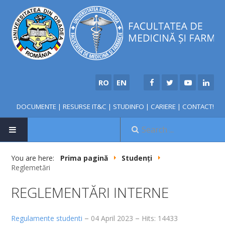
RO
EN
DOCUMENTE
|
RESURSE IT&C
|
STUDINFO
|
CARIERE
|
CONTACT!
HOME
You are here:
Prima pagină
Studenți
Reglemetări
REGLEMENTĂRI INTERNE
Regulamente studenti
04 April 2023
Hits: 14433