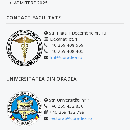
ADMITERE 2025
CONTACT FACULTATE
Str. Piața 1 Decembrie nr. 10
Decanat: et. 1
+40 259 408 559
+40 259 408 405
fmf@uoradea.ro
UNIVERSITATEA DIN ORADEA
Str. Universității nr. 1
+40 259 432 830
+40 259 432 789
rectorat@uoradea.ro